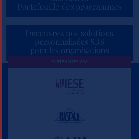
Portefeuille des programmes
Découvrez nos solutions
personnalisées SBS
pour les organisations
PARTENAIRES SBS
Une culture de l'éthique et de
l'apprentissage