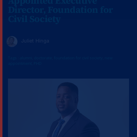
Appointed Executive
Director, Foundation for
Civil Society
Juliet Hinga
Tags :
alumni
,
doctorate
,
foundation for civil society
,
new
appointment
,
PHD