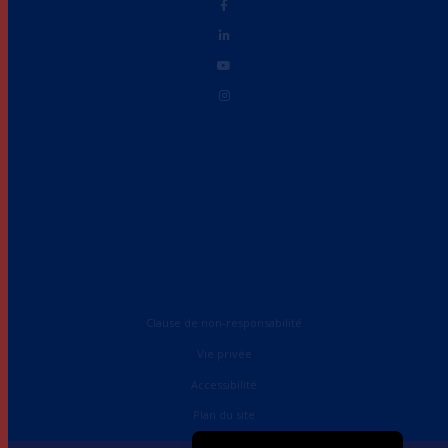
Clause de non-responsabilité
Vie privée
Accessibilité
English (UK)
Plan du site
English (United States)