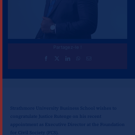
Partagez-le !
Strathmore University Business School wishes to
congratulate Justice Rutenge on his recent
appointment as Executive Director at the Foundation
for Civil Society (FCS).