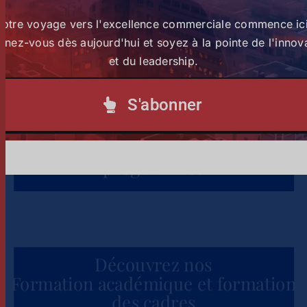
to Unlock One Million Jobs
Votre voyage vers l'excellence commerciale commence ici
Across Africa
nez-vous dès aujourd'hui et soyez à la pointe de l'innov
1
2
Suivant
Actualités
et du leadership.
S'abonner
Découvrez notre calendrier des
programmes
Découvrez nos
Formation académique et formation
des cadres