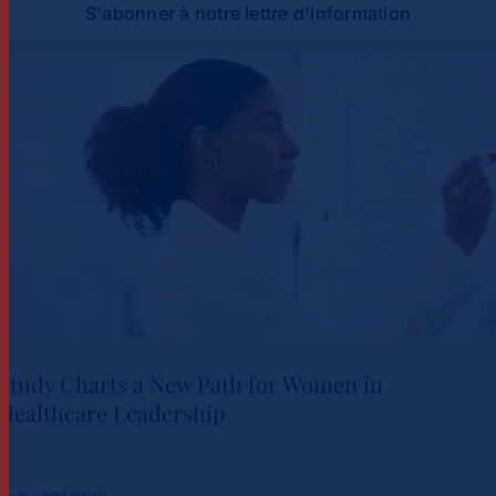
S'abonner à notre lettre d'information
Study Charts a New Path for Women in
Healthcare Leadership
Study Charts a New Path for
Tags :
wihl-news