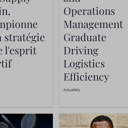
Actualités
Actualités
in,
Operations
mpionne
Management
a stratégie
Graduate
e l'esprit
Driving
tif
Logistics
Efficiency
Actualités