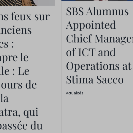
SBS Alumnus
SBS Alumnus
arcours de
ns feux sur
Appointed Chief
ila Ganatra,
Appointed
anciens
Manager of ICT
est passée du
Chief Manage
es :
and Operations a
eadership
of ICT and
Stima Sacco
atégique à la
pre le
Operations at
Actualités
finition de la
e : Le
Stima Sacco
chaîne
cours de
provisionnement
Actualités
la
 la santé au
tra, qui
Kenya
passée du
Actualités