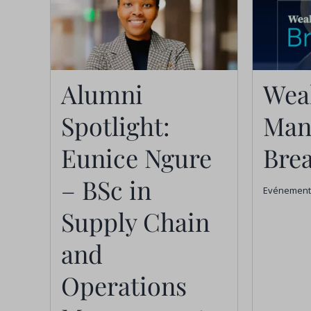
Alumni Spotlight:
Eunice Ngure –
BSc in Supply
Alumni
Wea
Chain and
Spotlight:
Man
Operations
M
Eunice Ngure
Brea
Management
– BSc in
Graduate Driving
Evénement
Supply Chain
Sustainable
Impact
and
Actualités
Operations