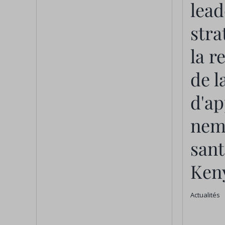
lead
stra
la r
de l
d'ap
neme
sant
Ken
Actualités