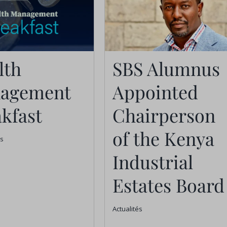
SBS Alumnus
lth
SBS Alumnus
Appointed
Wealth
agement
Appointed
Chairperson of
anagement
the Kenya
kfast
Chairperson
Breakfast
Industrial Estate
of the Kenya
s
Board
Industrial
Actualités
Estates Board
Actualités