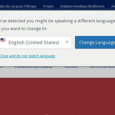
des de cas pour l'Afrique
Projets
Instituts mondiaux Strathmore
An
t
've detected you might be speaking a different language
 you want to change to:
English (United States)
Change Languag
Close and do not switch language
ES
FORMATION DES CADRES
FACULTÉ
ENTITÉS DE RE