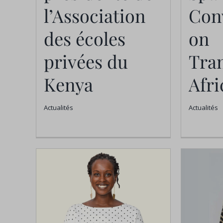
Kenya
l’Association
Con
Actualités
des écoles
on
privées du
Tra
Kenya
Afri
Actualités
Actualités
Ple
l
élè
le