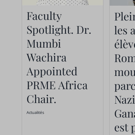
p
Faculty
Plei
Faculty Spotlight.
Naz
Dr. Mumbi
Spotlight. Dr.
les 
qui 
Wachira
Mumbi
élèv
l
Appointed PRME
Wachira
str
Rom
Africa Chair.
redé
Appointed
moul
Actualités
PRME Africa
par
d'ap
Chair.
Nazi
de
Gana
Actualités
est 