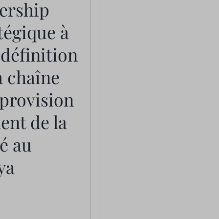
ership
tégique à
edéfinition
a chaîne
provision
nt de la
é au
ya