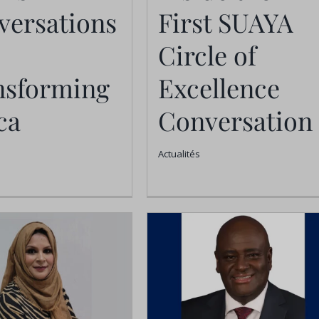
versations
First SUAYA
Africa
Conversation
Actualités
Actualités
Circle of
nsforming
Excellence
ca
Conversation
Actualités
ins feux sur
es anciens
ves : Rompre
 moule : Le