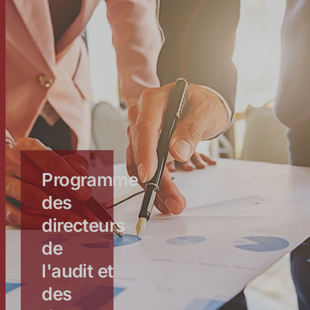
Programme
des
directeurs
de
l'audit et
des