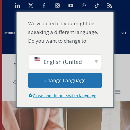
Skip
LinkedIn
X
Facebook
Instagram
YouTube
WhatsApp
Tiktok
Rss
to
TAN
Centre d'études de cas pour l'Afrique
Projets
content
We've detected you might be
speaking a different language.
Instituts mondiaux Strathmore
Anciens élèves
Installations
VFI
Do you want to change to:
Evénements
Actualités
Contact
English (United
States)
Change Language
Close and do not switch language