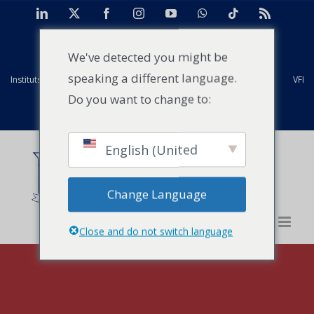
Skip
LinkedIn
X
Facebook
Instagram
YouTube
WhatsApp
Tiktok
Rss
to
TAN
Centre d'études de cas pour l'Afrique
Projets
content
We've detected you might be
speaking a different language.
Instituts mondiaux Strathmore
Anciens élèves
Installations
VFI
Do you want to change to:
Evénements
Actualités
Contact
English (United
States)
Change Language
Close and do not switch language