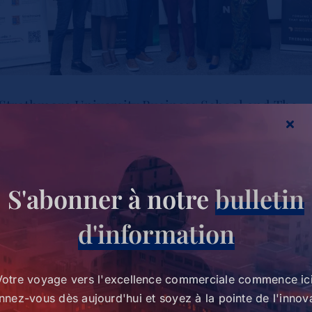
Strathmore University Business School and The
Burns Brothers Launch Creative Economy 101 to
Strathmore University Business
Unlock One Million Jobs Across Africa
School and The Burns Brothers
Launch Creative Economy 101
S'abonner à notre
bulletin
Tags :
creative economy
to Unlock One Million Jobs
d'information
Across Africa
1
2
Suivant
Actualités
Votre voyage vers l'excellence commerciale commence ici
nez-vous dès aujourd'hui et soyez à la pointe de l'innov