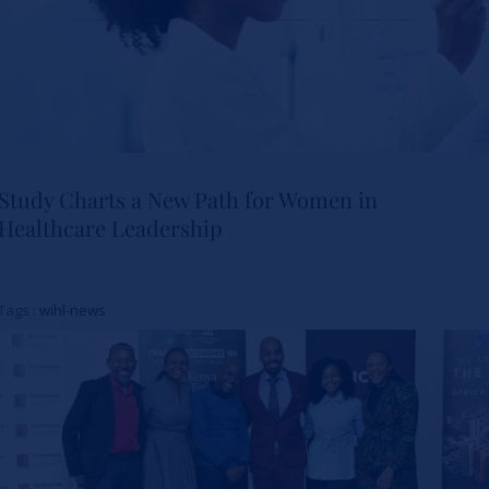
Study Charts a New Path for Women in
Healthcare Leadership
Study Charts a New Path for
Women in Healthcare
Tags :
wihl-news
Leadership
Actualités