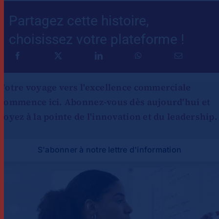
Partagez cette histoire,
choisissez votre plateforme !
Votre voyage vers l'excellence commerciale
commence ici. Abonnez-vous dès aujourd'hui et
soyez à la pointe de l'innovation et du leadership.
S'abonner à notre lettre d'information