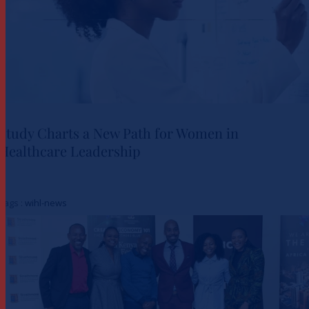
Study Charts a New Path for Women in
Healthcare Leadership
Study Charts a New Path for
Women in Healthcare
Tags :
wihl-news
Leadership
Actualités