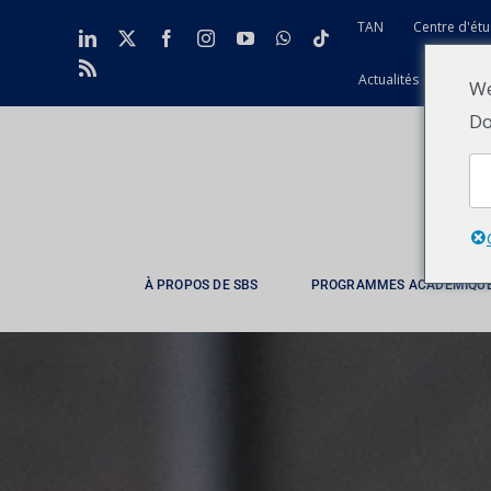
Skip
TAN
Centre d'étu
LinkedIn
X
Facebook
Instagram
YouTube
WhatsApp
Tiktok
to
Rss
content
Actualités
Contac
We
Do
À PROPOS DE SBS
PROGRAMMES ACADÉMIQU