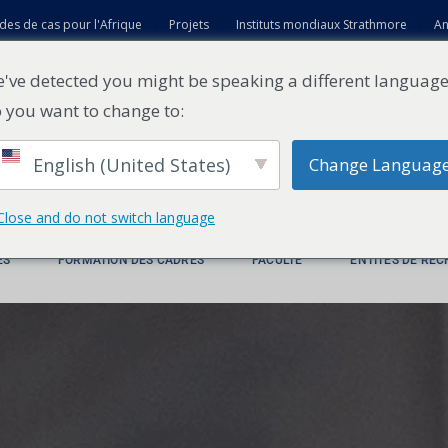
des de cas pour l'Afrique
Projets
Instituts mondiaux Strathmore
An
t
've detected you might be speaking a different language
 you want to change to:
English (United States)
Change Languag
Close and do not switch language
ES
FORMATION DES CADRES
FACULTÉ
ENTITÉS DE RE