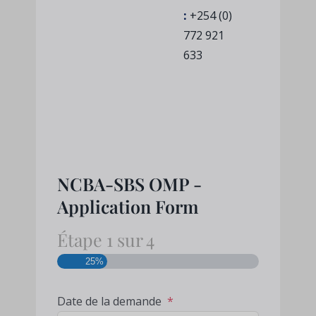
:
+254 (0)
772 921
633
NCBA-SBS OMP -
Application Form
Étape
1
sur
4
25%
Date de la demande
*