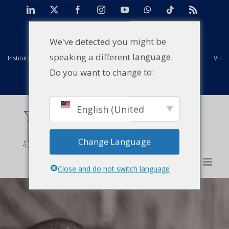
Skip
LinkedIn
X
Facebook
Instagram
YouTube
WhatsApp
Tiktok
Rss
to
TAN
Centre d'études de cas pour l'Afrique
Projets
content
We've detected you might be
speaking a different language.
Instituts mondiaux Strathmore
Anciens élèves
Installations
VFI
Do you want to change to:
Evénements
Actualités
Contact
English (United
States)
Change Language
Close and do not switch language