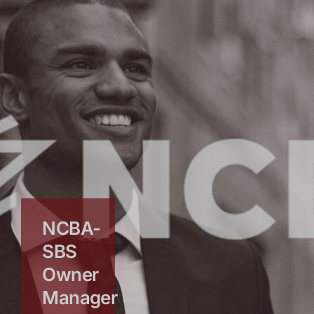
NCBA-
SBS
Owner
Manager