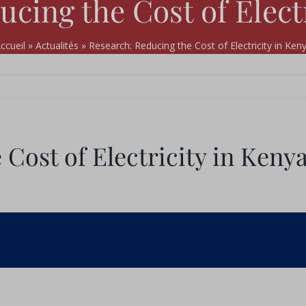
cing the Cost of Elect
ccueil
»
Actualités
»
Research: Reducing the Cost of Electricity in Ken
Cost of Electricity in Keny