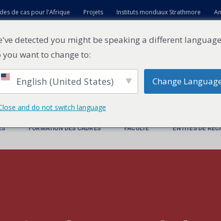
des de cas pour l'Afrique
Projets
Instituts mondiaux Strathmore
An
t
've detected you might be speaking a different language
 you want to change to:
English (United States)
Change Languag
Close and do not switch language
ES
FORMATION DES CADRES
FACULTÉ
ENTITÉS DE RE