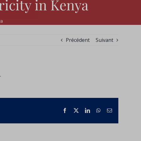
ricity in Kenya
ya
Précédent
Suivant
a
Facebook
X
LinkedIn
WhatsApp
Courriel