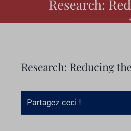
Research: Redu
A
Research: Reducing the 
Partagez ceci !