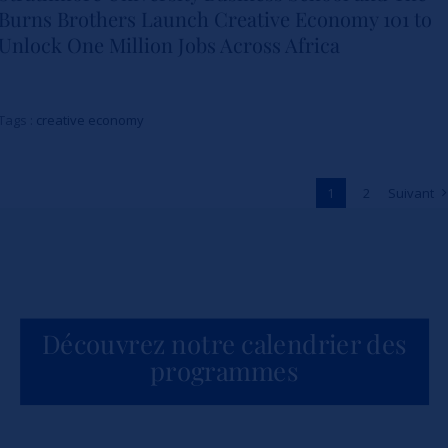
Burns Brothers Launch Creative Economy 101 to
Strathmore University Business
Unlock One Million Jobs Across Africa
School and The Burns Brothers
Launch Creative Economy 101
Tags :
creative economy
to Unlock One Million Jobs
Across Africa
1
2
Suivant
Actualités
Découvrez notre calendrier des
programmes