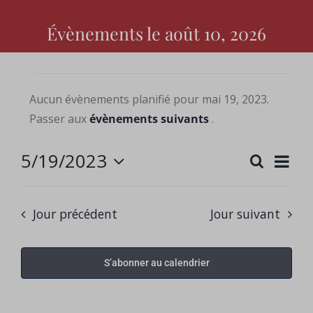
Évènements le août 10, 2026
Évènements
Aucun évènements planifié pour mai 19, 2023.
Avis
Passer aux
évènements suivants
.
pour
5/19/2023
Nav
Recherc
mai
Rech
Jour
Sélectionnez
de
une
vue
et
19,
date.
Jour précédent
Jour suivant
Évè
navig
2023
S’abonner au calendrier
de