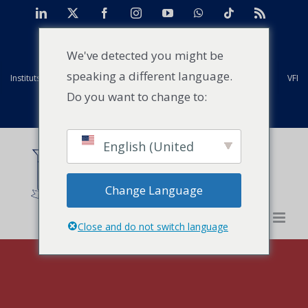
Skip
LinkedIn
X
Facebook
Instagram
YouTube
WhatsApp
Tiktok
Rss
to
TAN
Centre d'études de cas pour l'Afrique
Projets
content
We've detected you might be
speaking a different language.
Instituts mondiaux Strathmore
Anciens élèves
Installations
VFI
Do you want to change to:
Evénements
Actualités
Contact
English (United
States)
Change Language
Close and do not switch language