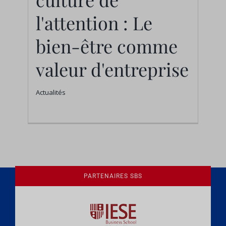
l'attention : Le bien-
l'attention : Le
être comme valeur
bien-être comme
d'entreprise
valeur d'entreprise
Actualités
Actualités
PARTENAIRES SBS
Une culture de l'éthique et de
l'apprentissage