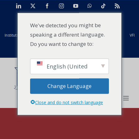
Skip
LinkedIn
X
Facebook
Instagram
YouTube
WhatsApp
Tiktok
Rss
to
TAN
Centre d'études de cas pour l'Afrique
Projets
content
We've detected you might be
speaking a different language.
Instituts mondiaux Strathmore
Anciens élèves
Installations
VFI
Do you want to change to:
Evénements
Actualités
Contact
English (United
States)
Change Language
Close and do not switch language