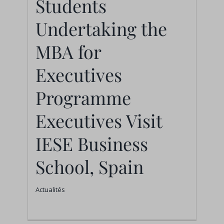
Students
Programme
Undertaking the
Executives Visit IESE
MBA for
Business School,
Executives
Spain
Actualités
Programme
Executives Visit
IESE Business
School, Spain
Actualités