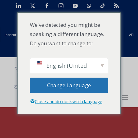
Skip
LinkedIn
X
Facebook
Instagram
YouTube
WhatsApp
Tiktok
Rss
to
TAN
Centre d'études de cas pour l'Afrique
Projets
content
We've detected you might be
speaking a different language.
Instituts mondiaux Strathmore
Anciens élèves
Installations
VFI
Do you want to change to:
Evénements
Actualités
Contact
English (United
States)
Change Language
Close and do not switch language