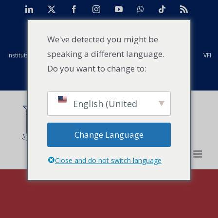
Skip
LinkedIn
X
Facebook
Instagram
YouTube
WhatsApp
Tiktok
Rss
to
TAN
Centre d'études de cas pour l'Afrique
Projets
content
We've detected you might be
speaking a different language.
Instituts mondiaux Strathmore
Anciens élèves
Installations
VFI
Do you want to change to:
Evénements
Actualités
Contact
English (United
States)
Change Language
Close and do not switch language