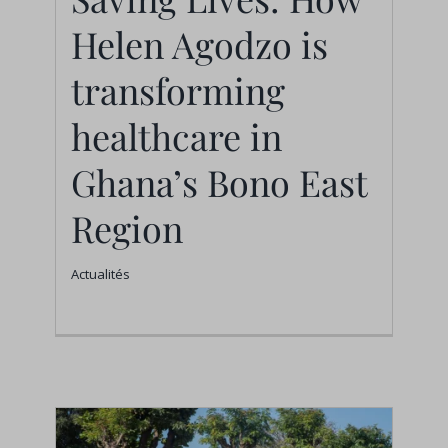
transforming
Helen Agodzo is
healthcare in Ghana’s
transforming
Bono East Region
Actualités
healthcare in
Ghana’s Bono East
Region
Actualités