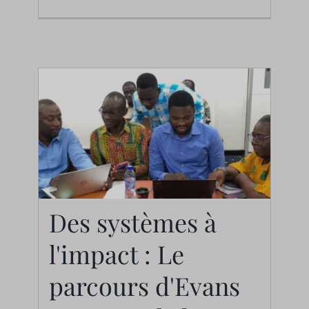
Des systèmes à
Des systèmes à
l'impact : Le
l'impact : Le parcours
d'Evans Opata et de la
parcours d'Evans
coalition contre le