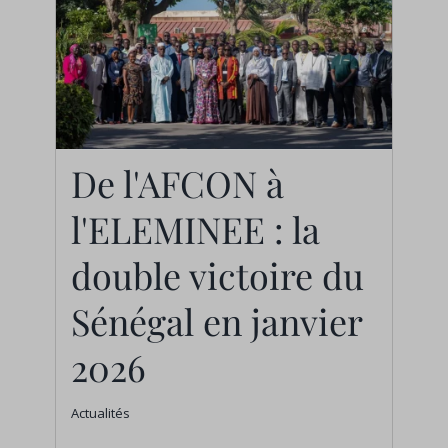
De l'AFCON à
De l'AFCON à
l'ELEMINEE : la
l'ELEMINEE : la double
double victoire du
victoire du Sénégal en
Sénégal en janvier
janvier 2026
2026
Actualités
Actualités