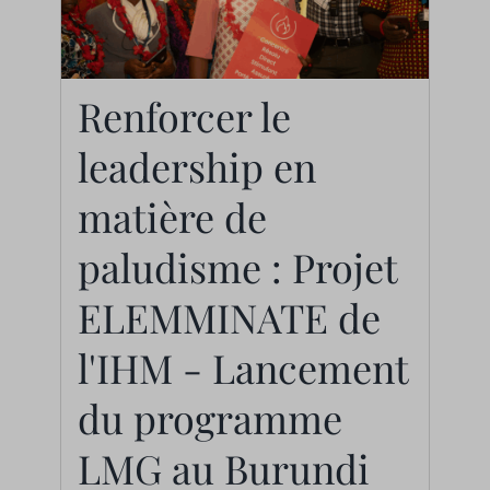
Renforcer le
Renforcer le
leadership en matière
leadership en
de paludisme : Projet
ELEMMINATE de l'IHM
matière de
- Lancement du
paludisme : Projet
programme LMG au
ELEMMINATE de
Burundi
l'IHM - Lancement
Actualités
du programme
LMG au Burundi