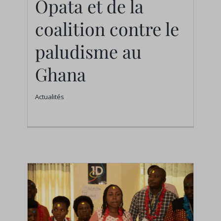
Opata et de la
paludisme au Ghana
coalition contre le
Actualités
paludisme au
Ghana
Actualités