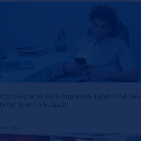
Why Deep Work Feels Impossible Lately (And How
to Get Your Focus Back)
Why Deep Work Feels
Impossible Lately (And How to
Tags :
blog