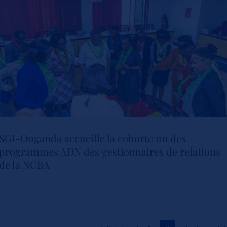
Get Your Focus Back)
Actualités
SGI-Ouganda accueille la cohorte un des
programmes ADN des gestionnaires de relations
SGI-Ouganda accueille la
de la NCBA
cohorte un des programmes
ADN des gestionnaires de
relations de la NCBA