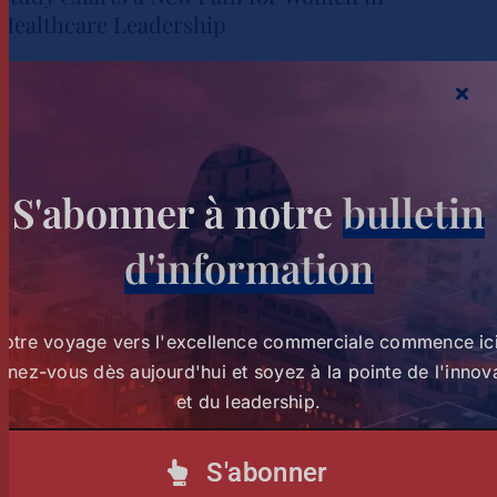
Healthcare Leadership
Study Charts a New Path for
Women in Healthcare
Tags :
wihl-news
Leadership
Actualités
S'abonner à notre
bulletin
d'information
Votre voyage vers l'excellence commerciale commence ici
nez-vous dès aujourd'hui et soyez à la pointe de l'innov
et du leadership.
Strathmore University Business School and The
S'abonner
Burns Brothers Launch Creative Economy 101 to
Strathmore University Business