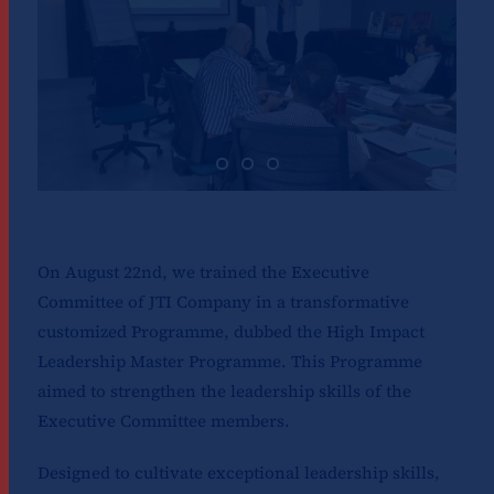
On August 22nd, we trained the Executive
Committee of JTI Company in a transformative
customized Programme, dubbed the High Impact
Leadership Master Programme. This Programme
aimed to strengthen the leadership skills of the
Executive Committee members.
Designed to cultivate exceptional leadership skills,