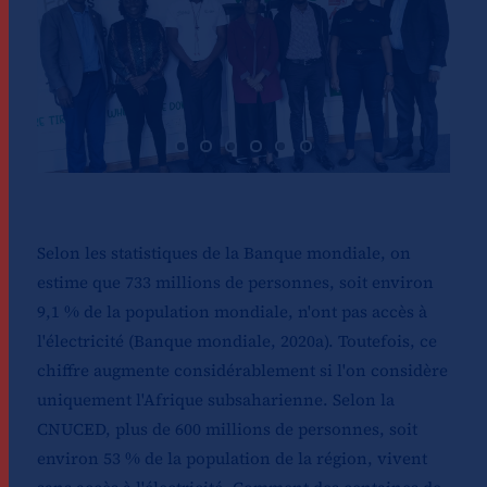
Selon les statistiques de la Banque mondiale, on
estime que 733 millions de personnes, soit environ
9,1 % de la population mondiale, n'ont pas accès à
l'électricité (Banque mondiale, 2020a). Toutefois, ce
chiffre augmente considérablement si l'on considère
uniquement l'Afrique subsaharienne. Selon la
CNUCED, plus de 600 millions de personnes, soit
environ 53 % de la population de la région, vivent