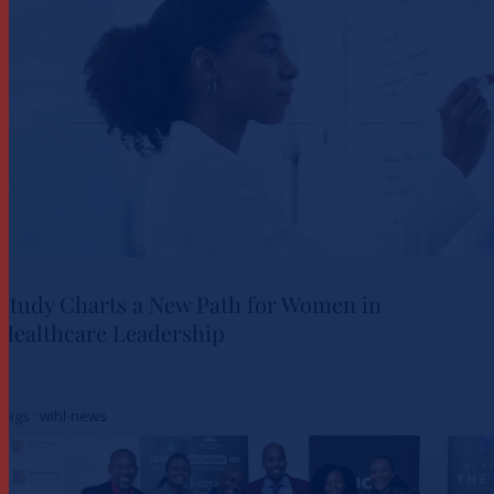
Study Charts a New Path for Women in
Healthcare Leadership
Study Charts a New Path for
Women in Healthcare
Tags :
wihl-news
Leadership