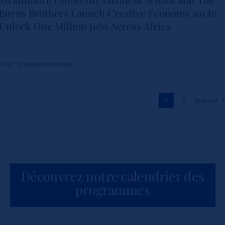
Burns Brothers Launch Creative Economy 101 to
Strathmore University Business
Unlock One Million Jobs Across Africa
School and The Burns Brothers
Launch Creative Economy 101
Tags :
creative economy
to Unlock One Million Jobs
Across Africa
1
2
Suivant
Actualités
Découvrez notre calendrier des
programmes