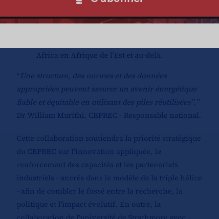
tels que la conférence sur la circularité au
Nigeria et la plateforme Nairobi 2026.
Développement d'une analyse de rentabilité
sur le modèle et le fonctionnement d'Acele
Africa en Afrique de l'Est et au-delà.
“
Une structure, des normes et des données
appropriées peuvent assurer un avenir énergétique
fiable et équitable en utilisant des piles réutilisées”.”
Dr William Murithi, CEPREC - Responsable national.
Cette collaboration soutiendra la priorité stratégique
du CEPREC sur l'innovation appliquée, le
renforcement des capacités et les partenariats
industriels - ancrés dans le modèle de la triple hélice
- afin de combler le fossé entre la recherche, la
politique et l'impact évolutif. En outre, la
collaboration de l'université de Strathmore avec