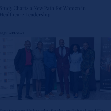
Study Charts a New Path for Women in
Healthcare Leadership
Study Charts a New Path for
Women in Healthcare
Tags :
wihl-news
Leadership
Actualités
Strathmore University Business School and The