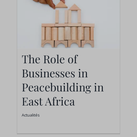
The Role of
The Role of
Businesses in
Businesses in
Peacebuilding in
Peacebuilding in East
East Africa
Africa
Actualités
Actualités