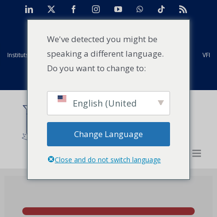
Skip
LinkedIn
X
Facebook
Instagram
YouTube
WhatsApp
Tiktok
Rss
to
TAN
Centre d'études de cas pour l'Afrique
Projets
content
We've detected you might be
speaking a different language.
Instituts mondiaux Strathmore
Anciens élèves
Installations
VFI
Do you want to change to:
Evénements
Actualités
Contact
English (United
States)
Change Language
Close and do not switch language