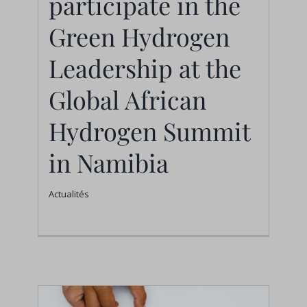
participate in the
Global African
Green Hydrogen
Hydrogen Summit in
Leadership at the
Namibia
Global African
Actualités
Hydrogen Summit
in Namibia
Actualités