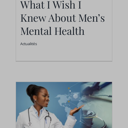
What I Wish I
What’s the Play? What
I Wish I Knew About
Knew About Men’s
Men’s Mental Health
Mental Health
Actualités
Actualités