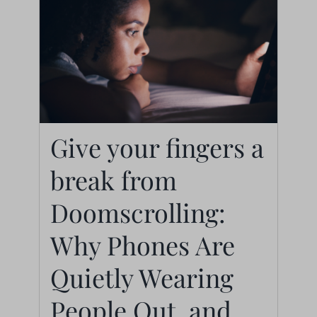
Give your fingers a
break from
Give your fingers a
Doomscrolling: Why
break from
Phones Are Quietly
Doomscrolling:
Wearing People Out,
Why Phones Are
and How They’re
Quietly Wearing
Finding Their Way
Back
People Out, and