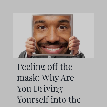
Peeling off the
Peeling off the mask:
mask: Why Are
Why Are You Driving
You Driving
Yourself into the
Yourself into the
Ground?