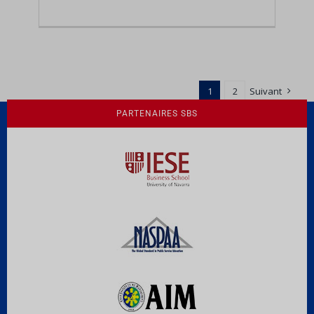
1
2
Suivant
PARTENAIRES SBS
Une culture de l'éthique et de
l'apprentissage