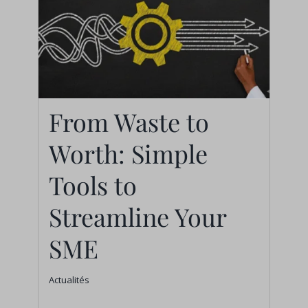
From Waste to
Worth: Simple
From Waste to Worth:
Simple Tools to
Tools to
Streamline Your SME
Streamline Your
Actualités
SME
Actualités