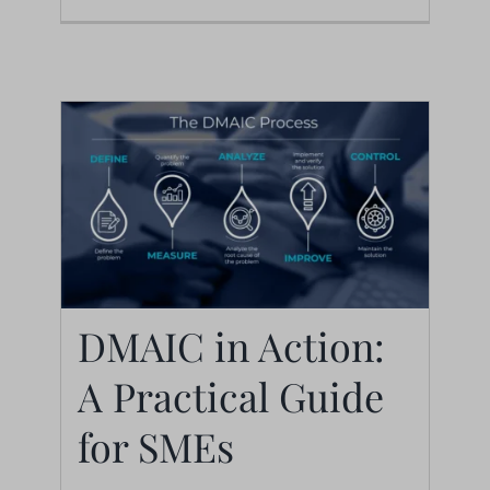
DMAIC in Action:
A Practical Guide
DMAIC in Action: A
Practical Guide for
for SMEs
SMEs