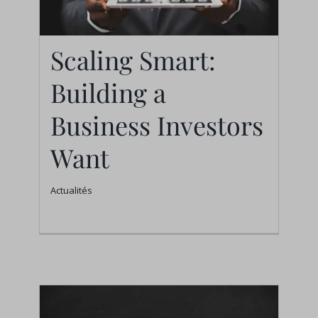
Scaling Smart:
Building a
Scaling Smart:
Building a Business
Business Investors
Investors Want
Want
Actualités
Actualités