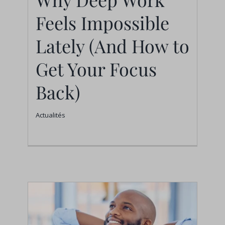
Why Deep Work Feels
Feels Impossible
Impossible Lately
Lately (And How to
(And How to Get Your
Get Your Focus
Focus Back)
Back)
Actualités
Actualités