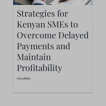
Strategies for
Strategies for Kenyan
Kenyan SMEs to
SMEs to Overcome
Delayed Payments
Overcome Delayed
and Maintain
Payments and
Profitability
Maintain
Actualités
Profitability
Actualités