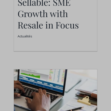
Sellable: SME
with Resale in Focus
Growth with
Actualités
Resale in Focus
Actualités