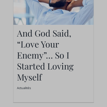
And God Said,
“Love Your
And God Said, “Love
Your Enemy”… So I
Enemy”… So I
Started Loving Myself
Started Loving
Actualités
Myself
Actualités