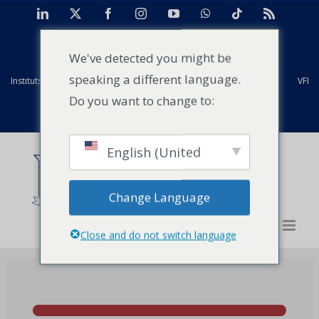
Skip
LinkedIn
X
Facebook
Instagram
YouTube
WhatsApp
Tiktok
Rss
to
TAN
Centre d'études de cas pour l'Afrique
Projets
content
We've detected you might be
speaking a different language.
Instituts mondiaux Strathmore
Anciens élèves
Installations
VFI
Do you want to change to:
Evénements
Actualités
Contact
English (United
States)
Change Language
Close and do not switch language