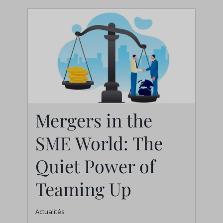
Mergers in the
SME World: The
Mergers in the SME
World: The Quiet
Quiet Power of
Power of Teaming Up
Teaming Up
Actualités
Actualités