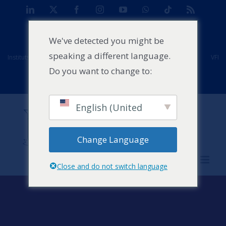
Skip
LinkedIn
X
Facebook
Instagram
YouTube
WhatsApp
Tiktok
Rss
to
TAN
Centre d'études de cas pour l'Afrique
Projets
content
We've detected you might be
speaking a different language.
Instituts mondiaux Strathmore
Anciens élèves
Installations
VFI
Do you want to change to:
Evénements
Actualités
Contact
English (United
States)
Change Language
Close and do not switch language