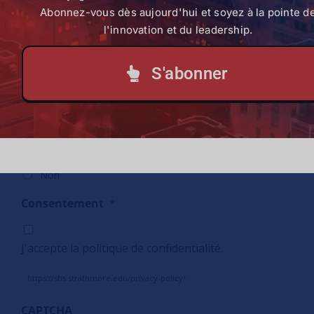
Date
*
Abonnez-vous dès aujourd'hui et soyez à la pointe d
l'innovation et du leadership.
S'abonner
Souhaitez-vous vous abonner à notre lettre
d'information hebdomadaire (SBS At a Glance) ?
*
Oui
Non
Consentement
*
J'accepte la politique de confidentialité.
https://sbs.strathmore.edu/privacy-policy/
CAPTCHA