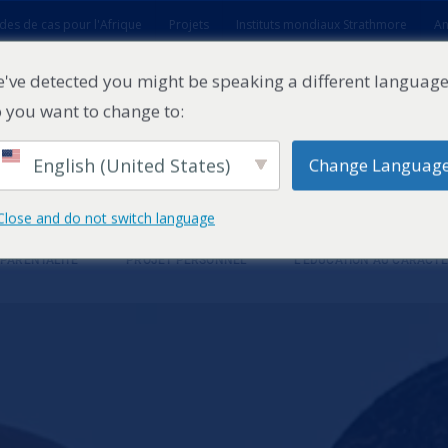
des de cas pour l'Afrique
Projets
Instituts mondiaux Strathmore
An
t
've detected you might be speaking a different language
 you want to change to:
English (United States)
Change Languag
Close and do not switch language
 PARENTALITÉ
PROJET PERSONNEL
L'ÉDUCATION AU CARACT