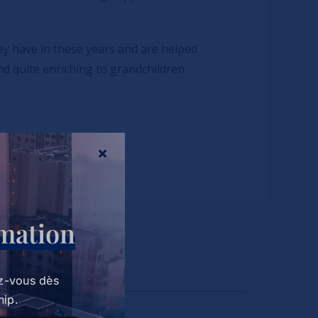
ey have in these years and are helped
 and quite enriching to grandchildren
rmation
y Families
z-vous dès
hip.