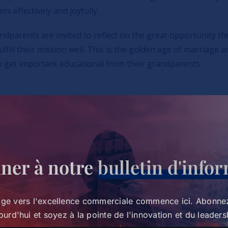
rs effectively and joyfully.
ndparents are invited to reflect on the great opportunity th
fulfill their mission well. This is the golden age of marriage
 get important educational from their grandparents.
ner à notre
bulletin d'info
g a Network of Strong Happ
age vers l'excellence commerciale commence ici. Abonne
ourd'hui et soyez à la pointe de l'innovation et du leaders