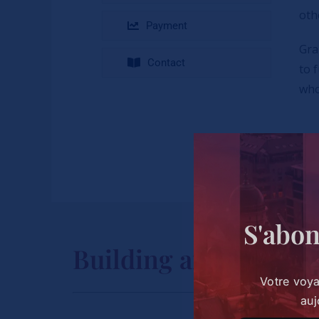
othe
Payment
Gra
Contact
to 
who
S'abon
Building and Keepin
Votre voy
auj