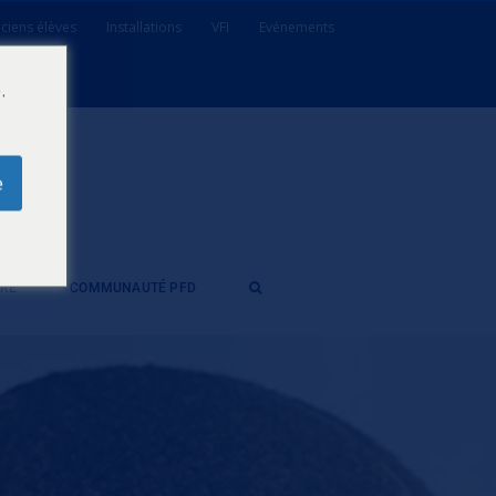
ciens élèves
Installations
VFI
Evénements
.
e
ÈRE
COMMUNAUTÉ PFD