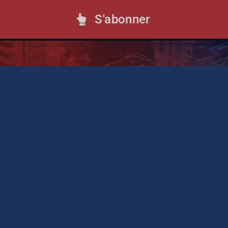
S'abonner
 School